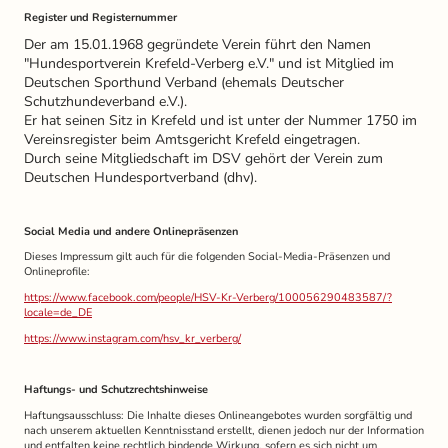
Register und Registernummer
Der am 15.01.1968 gegründete Verein führt den Namen
"Hundesportverein Krefeld-Verberg e.V." und ist Mitglied im
Deutschen Sporthund Verband (ehemals Deutscher
Schutzhundeverband e.V.).
Er hat seinen Sitz in Krefeld und ist unter der Nummer 1750 im
Vereinsregister beim Amtsgericht Krefeld eingetragen.
Durch seine Mitgliedschaft im DSV gehört der Verein zum
Deutschen Hundesportverband (dhv).
Social Media und andere Onlinepräsenzen
Dieses Impressum gilt auch für die folgenden Social-Media-Präsenzen und
Onlineprofile:
https://www.facebook.com/people/HSV-Kr-Verberg/100056290483587/?
locale=de_DE
https://www.instagram.com/hsv_kr_verberg/
Haftungs- und Schutzrechtshinweise
Haftungsausschluss: Die Inhalte dieses Onlineangebotes wurden sorgfältig und
nach unserem aktuellen Kenntnisstand erstellt, dienen jedoch nur der Information
und entfalten keine rechtlich bindende Wirkung, sofern es sich nicht um