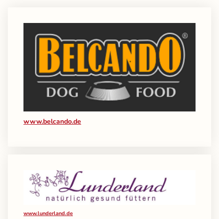
www.belcando.de
www.lunderland.de