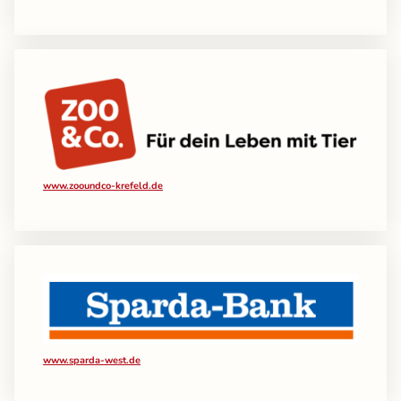
www.zooundco-krefeld.de
www.sparda-west.de